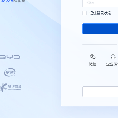
38238
/5人档/3年
记住登录状态
微信
企业微