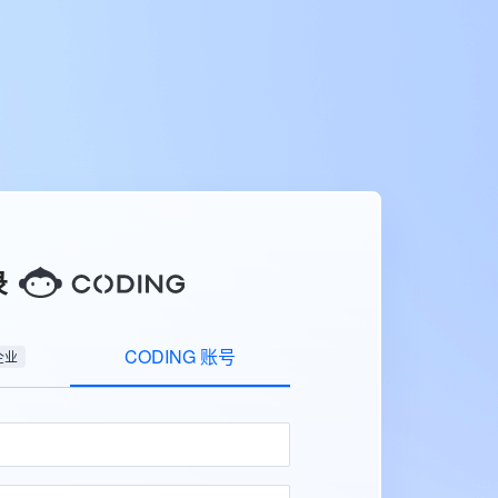
录
CODING 账号
企业